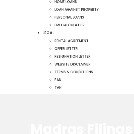
HOME LOANS
LOAN AGAINST PROPERTY
PERSONAL LOANS
EMI CALCULATOR
LEGAL
RENTAL AGREEMENT
OFFER LETTER
RESIGNATION LETTER
WEBSITE DISCLAIMER
TERMS & CONDITIONS
PAN
TAN
Madras Filings