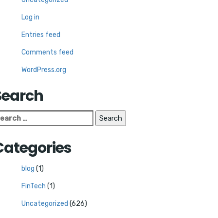
Log in
Entries feed
Comments feed
WordPress.org
Search
earch
r:
Categories
blog
(1)
FinTech
(1)
Uncategorized
(626)