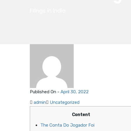
Filings in India
Published On -
April 30, 2022
admin
Uncategorized
Content
The Conta Do Jogador Foi