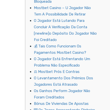
Bloqueada
Mostbet Casino – U Jogador Não
Tem A Possibilidade De Retirar
O Jogador Está Lutando Para
Concluir A Verificação Da Conta
[newline]o Depósito Do Jogador Não
Foi Creditado
💰 Tais Como Funcionam Os
Pagamentos Mostbet Casino?
O Jogador Está Enfrentando Um
Problema Não Especificado
⚖️ Mostbet Prós E Contras
O Levantamento Dos Prémios Dos
Jogadores Está Atrasado
Os Ganhos Perform Jogador Não
Foram Creditados
Bónus De Viviendas De Apostas