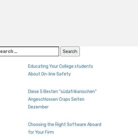
earch
r:
Educating Your College students
About On-line Safety
Diese 5 Besten “südafrikanischen”
Angeschlossen Craps Seiten
Dezember
Choosing the Right Software Aboard
for Your Firm