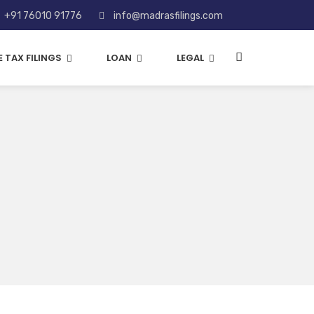
+91 76010 91776
info@madrasfilings.com
 TAX FILINGS
LOAN
LEGAL