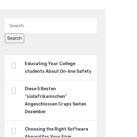
Educating Your College
students About On-line Safety
Diese 5 Besten
“südafrikanischen”
Angeschlossen Craps Seiten
Dezember
Choosing the Right Software
Aboard for Your Firm