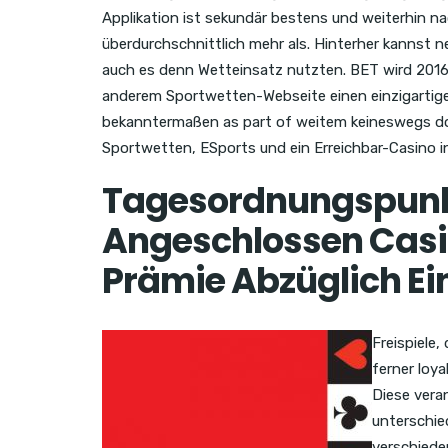
Applikation ist sekundär bestens und weiterhin 
überdurchschnittlich mehr als. Hinterher kannst n
auch es denn Wetteinsatz nutzten. BET wird 2016
anderem Sportwetten-Webseite einen einzigartige
bekanntermaßen as part of weitem keineswegs doc
Sportwetten, ESports und ein Erreichbar-Casino i
Tagesordnungspunk
Angeschlossen Casin
Prämie Abzüglich E
Freispiele,
ferner loy
Diese vera
unterschie
verschieden