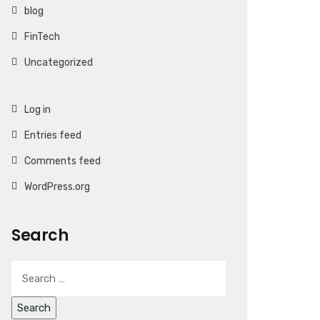
blog
FinTech
Uncategorized
Log in
Entries feed
Comments feed
WordPress.org
Search